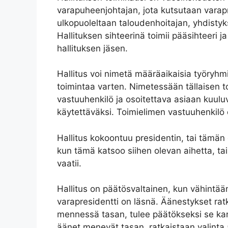
varapuheenjohtajan, jota kutsutaan varap
ulkopuoleltaan taloudenhoitajan, yhdistyks
Hallituksen sihteerinä toimii pääsihteeri
hallituksen jäsen.
Hallitus voi nimetä määräaikaisia työryhmi
toimintaa varten. Nimetessään tällaisen t
vastuuhenkilö ja osoitettava asiaan kuuluv
käytettäväksi. Toimielimen vastuuhenkilö on
Hallitus kokoontuu presidentin, tai tämän
kun tämä katsoo siihen olevan aihetta, tai
vaatii.
Hallitus on päätösvaltainen, kun vähintään 
varapresidentti on läsnä. Äänestykset rat
mennessä tasan, tulee päätökseksi se kant
äänet menevät tasan, ratkaistaan valinta a