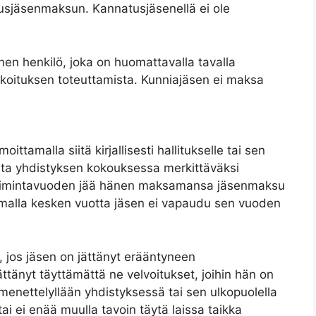
sjäsenmaksun. Kannatusjäsenellä ei ole
en henkilö, joka on huomattavalla tavalla
rkoituksen toteuttamista. Kunniajäsen ei maksa
ittamalla siitä kirjallisesti hallitukselle tai sen
osta yhdistyksen kokouksessa merkittäväksi
toimintavuoden jää hänen maksamansa jäsenmaksu
amalla kesken vuotta jäsen ei vapaudu sen vuoden
, jos jäsen on jättänyt erääntyneen
änyt täyttämättä ne velvoitukset, joihin hän on
n menettelyllään yhdistyksessä tai sen ulkopuolella
ai ei enää muulla tavoin täytä laissa taikka