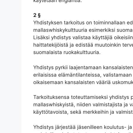
käytetään englantia.
2 §
Yhdistyksen tarkoitus on toiminnallaan edis
mallaswhiskykulttuuria esimerkiksi suomal
Lisäksi yhdistys valistaa käyttäjiä oikeisii
haittatekijöistä ja edistää muutoinkin ter
suomalaista ruokakulttuuria.
Yhdistys pyrkii laajentamaan kansalaist
erilaisissa elämäntilanteissa, valistamaan 
oikaisemaan kansalaisten vääriä uskomuksi
Tarkoituksensa toteuttamiseksi yhdistys 
mallaswhiskyistä, niiden valmistajista ja v
käyttötavoista, sekä merkkeihin ja valmistaj
Yhdistys järjestää jäsenilleen koulutus- ja