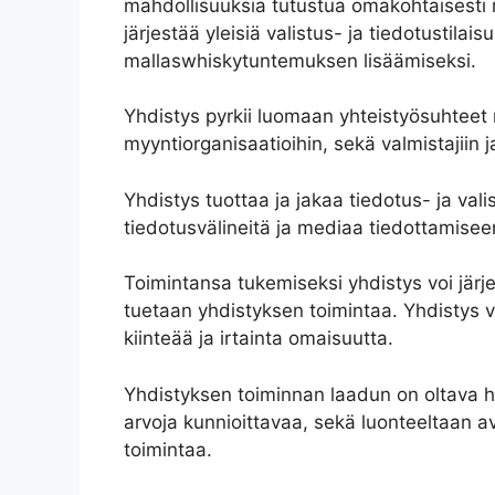
mahdollisuuksia tutustua omakohtaisesti m
järjestää yleisiä valistus- ja tiedotustila
mallaswhiskytuntemuksen lisäämiseksi.
Yhdistys pyrkii luomaan yhteistyösuhteet 
myyntiorganisaatioihin, sekä valmistajiin j
Yhdistys tuottaa ja jakaa tiedotus- ja vali
tiedotusvälineitä ja mediaa tiedottamiseen
Toimintansa tukemiseksi yhdistys voi järjest
tuetaan yhdistyksen toimintaa. Yhdistys v
kiinteää ja irtainta omaisuutta.
Yhdistyksen toiminnan laadun on oltava hy
arvoja kunnioittavaa, sekä luonteeltaan av
toimintaa.