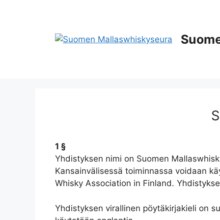
Siirry
sisältöön
Suome
S
1 §
Yhdistyksen nimi on Suomen Mallaswhisky
Kansainvälisessä toiminnassa voidaan käy
Whisky Association in Finland. Yhdistykse
Yhdistyksen virallinen pöytäkirjakieli on