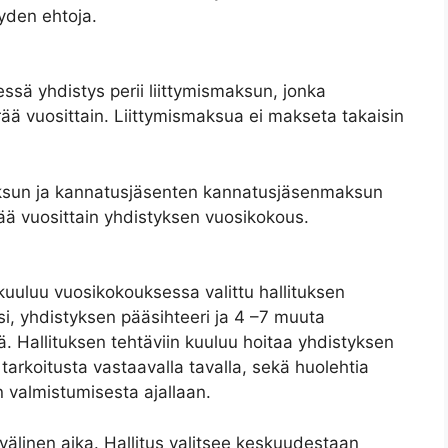
yden ehtoja.
essä yhdistys perii liittymismaksun, jonka
ä vuosittain. Liittymismaksua ei makseta takaisin
aksun ja kannatusjäsenten kannatusjäsenmaksun
 vuosittain yhdistyksen vuosikokous.
 kuuluu vuosikokouksessa valittu hallituksen
si, yhdistyksen pääsihteeri ja 4 –7 muuta
ä. Hallituksen tehtäviin kuuluu hoitaa yhdistyksen
 tarkoitusta vastaavalla tavalla, sekä huolehtia
n valmistumisesta ajallaan.
välinen aika. Hallitus valitsee keskuudestaan