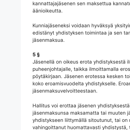
kannattajajäsenen sen maksettua kannatu
äänioikeutta.
Kunniajäseneksi voidaan hyväksyä yksityin
edistänyt yhdistyksen toimintaa ja sen ta
jäsenmaksua.
5 §
Jäsenellä on oikeus erota yhdistyksestä ilmo
puheenjohtajalle, taikka ilmoittamalla er
pöytäkirjaan. Jäsenen erotessa kesken 
koko eroamisvuodelta yhdistykselle. Ero
jäsenmaksuvelvoitteestaan.
Hallitus voi erottaa jäsenen yhdistyksestä
jäsenmaksunsa maksamatta tai muuten jätt
yhdistykseen liittymällä sitoutunut, tai o
vahingoittanut huomattavasti yhdistystä, t