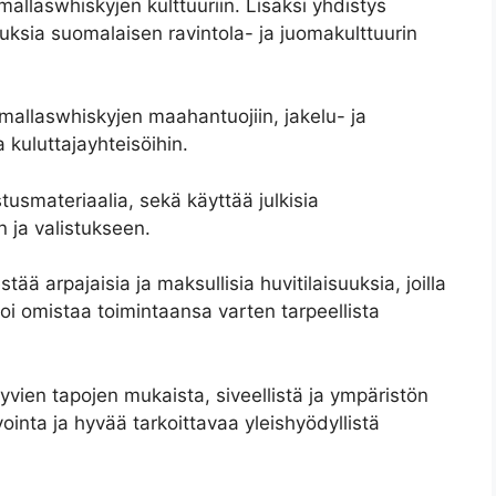
allaswhiskyjen kulttuuriin. Lisäksi yhdistys
isuuksia suomalaisen ravintola- ja juomakulttuurin
mallaswhiskyjen maahantuojiin, jakelu- ja
a kuluttajayhteisöihin.
stusmateriaalia, sekä käyttää julkisia
 ja valistukseen.
ää arpajaisia ja maksullisia huvitilaisuuksia, joilla
oi omistaa toimintaansa varten tarpeellista
vien tapojen mukaista, siveellistä ja ympäristön
ointa ja hyvää tarkoittavaa yleishyödyllistä