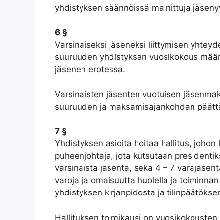
yhdistyksen säännöissä mainittuja jäseny
6 §
Varsinaiseksi jäseneksi liittymisen yhteyd
suuruuden yhdistyksen vuosikokous määrä
jäsenen erotessa.
Varsinaisten jäsenten vuotuisen jäsenm
suuruuden ja maksamisajankohdan päättää
7 §
Yhdistyksen asioita hoitaa hallitus, johon
puheenjohtaja, jota kutsutaan presidentik
varsinaista jäsentä, sekä 4 – 7 varajäsent
varoja ja omaisuutta huolella ja toiminnan
yhdistyksen kirjanpidosta ja tilinpäätökse
Hallituksen toimikausi on vuosikokousten 