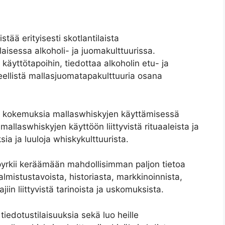
tää erityisesti skotlantilaista
aisessa alkoholi- ja juomakulttuurissa.
n käyttötapoihin, tiedottaa alkoholin etu- ja
veellistä mallasjuomatapakulttuuria osana
en kokemuksia mallaswhiskyjen käyttämisessä
mallaswhiskyjen käyttöön liittyvistä rituaaleista ja
a ja luuloja whiskykulttuurista.
pyrkii keräämään mahdollisimman paljon tietoa
almistustavoista, historiasta, markkinoinnista,
iin liittyvistä tarinoista ja uskomuksista.
 tiedotustilaisuuksia sekä luo heille