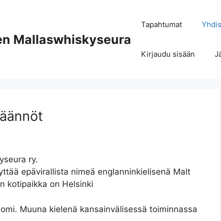
Tapahtumat
Yhdis
n Mallaswhiskyseura
Kirjaudu sisään
J
äännöt
seura ry.
ttää epävirallista nimeä englanninkielisenä Malt
n kotipaikka on Helsinki
 suomi. Muuna kielenä kansainvälisessä toiminnassa