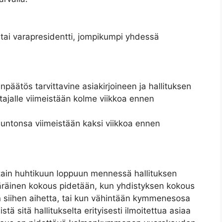
i tai varapresidentti, jompikumpi yhdessä
inpäätös tarvittavine asiakirjoineen ja hallituksen
tajalle viimeistään kolme viikkoa ennen
ausuntonsa viimeistään kaksi viikkoa ennen
tain huhtikuun loppuun mennessä hallituksen
räinen kokous pidetään, kun yhdistyksen kokous
an siihen aihetta, tai kun vähintään kymmenesosa
tä sitä hallitukselta erityisesti ilmoitettua asiaa