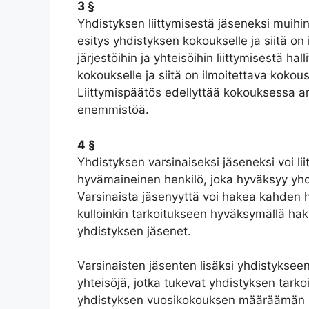
3 §
Yhdistyksen liittymisestä jäseneksi muihin
esitys yhdistyksen kokoukselle ja siitä on
järjestöihin ja yhteisöihin liittymisestä h
kokoukselle ja siitä on ilmoitettava kokou
Liittymispäätös edellyttää kokouksessa a
enemmistöä.
4 §
Yhdistyksen varsinaiseksi jäseneksi voi l
hyvämaineinen henkilö, joka hyväksyy yhdi
Varsinaista jäsenyyttä voi hakea kahden h
kulloinkin tarkoitukseen hyväksymällä ha
yhdistyksen jäsenet.
Varsinaisten jäsenten lisäksi yhdistyksee
yhteisöjä, jotka tukevat yhdistyksen tarko
yhdistyksen vuosikokouksen määräämän 