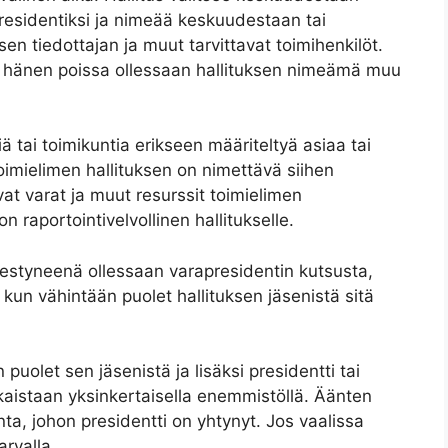
residentiksi ja nimeää keskuudestaan tai
en tiedottajan ja muut tarvittavat toimihenkilöt.
 ja hänen poissa ollessaan hallituksen nimeämä muu
ä tai toimikuntia erikseen määriteltyä asiaa tai
oimielimen hallituksen on nimettävä siihen
at varat ja muut resurssit toimielimen
 raportointivelvollinen hallitukselle.
 estyneenä ollessaan varapresidentin kutsusta,
 kun vähintään puolet hallituksen jäsenistä sitä
puolet sen jäsenistä ja lisäksi presidentti tai
kaistaan yksinkertaisella enemmistöllä. Äänten
a, johon presidentti on yhtynyt. Jos vaalissa
rvalla.