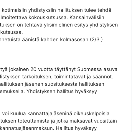
 kotimaisiin yhdistyksiin hallituksen tulee tehdä
 ilmoitettava kokouskutsussa. Kansainvälisiin
allituksen on tehtävä yksimielinen esitys yhdistyksen
skutsussa.
nnetuista äänistä kahden kolmasosan (2/3 )
iittyä jokainen 20 vuotta täyttänyt Suomessa asuva
styksen tarkoituksen, toimintatavat ja säännöt.
allituksen jäsenen suosituksesta hallituksen
kemuksella. Yhdistyksen hallitus hyväksyy
n voi kuulua kannattajajäseninä oikeuskelpoisia
ituksen toteuttamista ja jotka maksavat vuosittain
kannatusjäsenmaksun. Hallitus hyväksyy