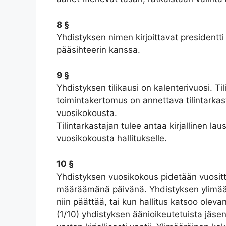
8 §
Yhdistyksen nimen kirjoittavat presidentt
pääsihteerin kanssa.
9 §
Yhdistyksen tilikausi on kalenterivuosi. Til
toimintakertomus on annettava tilintarkas
vuosikokousta.
Tilintarkastajan tulee antaa kirjallinen l
vuosikokousta hallitukselle.
10 §
Yhdistyksen vuosikokous pidetään vuosit
määräämänä päivänä. Yhdistyksen ylimää
niin päättää, tai kun hallitus katsoo olev
(1/10) yhdistyksen äänioikeutetuista jäsenis